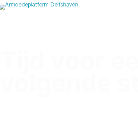
Tijd voor e
volgende s
Armoedeplatform Delfshaven is opgericht om samen
bestrijden van armoede. Nu is het tijd voor een vol
inzichtelijk maken hoe dat gebeurt voor álle profess
wijkbewoners.