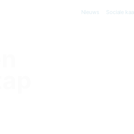
Nieuws
Sociale ka
en
tap
 te werken in het
gende stap:
ionals en