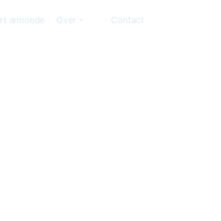
art armoede
Over
Contact