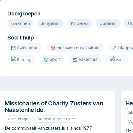
Doelgroepen
Gezinnen
Jongeren
Kinderen
Ouderen
Ou
Soort hulp
Activiteiten
Financiën en schulden
Inloops
Sport
Vakanties
Kleding
Varia
Missionaries of Charity Zusters van
He
Naastenliefde
In
Vluchtelingen
Voedsel en maaltijden
Vl
De communiteit van zusters is al sinds 1977
Het