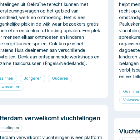
chtelingen uit Oekraïne terecht kunnen met
helpt men
ersteuningsvragen op het gebied van
recht op e
ondheid, werk en ontmoeting. Het is een
omstandig
gankelijke plek in de wijk waar bezoekers gratis
Paulusker
nen eten en drinken of kleding ophalen. Een plek
vluchtelin
r mensen elkaar ontmoeten en kinderen
spreekure
ezorgd kunnen spelen. Ook kun je in het
organisere
raïens Huis deelnemen aan verschillende
dagbested
iviteiten. Denk aan ontspannende workshops en
kinderen 
rzame taalcursussen (Engels/Nederlands).
belangen 
verblijfsp
en vertel
ezinnen
Jongeren
Ouderen
olwassenen
Gezinne
Volwass
tterdam verwelkomt vluchtelingen
uchtelingen
Vlucht
terdam verwelkomt vluchtelingen is een platform