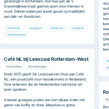
gevestigd in Rotterdam. Hun huis aan de ’s
vlu
Gravendijkwal staat gastvrij open voor mensen in
ond
nood. Enkele malen per week geven zij maaltijden
gez
aan dak- en thuislozen.
toe
kun
Gezinnen
Jongeren
Kinderen
Ouderen
waa
onb
Volwassenen
Oek
act
lee
Café NL bij Leeszaal Rotterdam-West
G
Activiteiten
Vluchtelingen
V
Sinds 2015 geeft De Leeszaal een thuis aan Café
NL, een praatcafé voor nieuwkomers in Nederland.
Voor iedereen die de Nederlandse taal beter wil
leren spreken.
Ro
Vl
In kleine groepjes praten we met elkaar onder het
genot van koffie en thee. Meedoen is gratis.
Rot