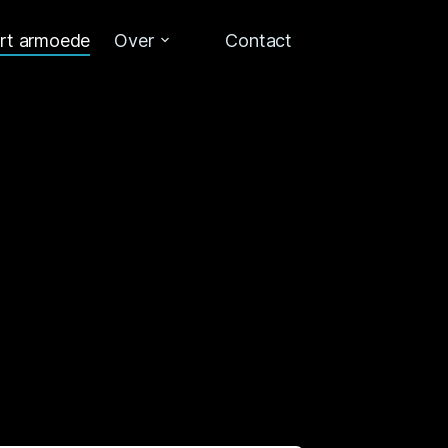
art armoede
Over
Contact