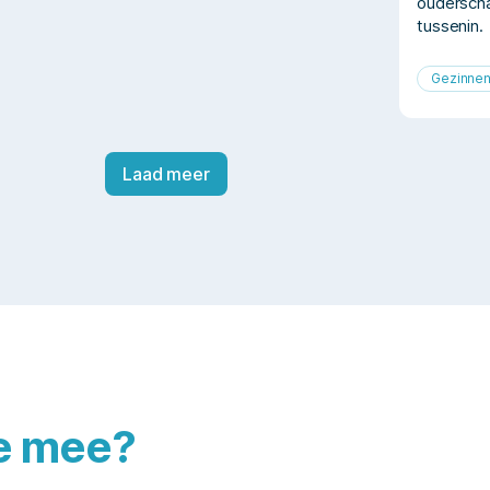
ouderscha
tussenin.
Gezinne
Laad meer
je mee?