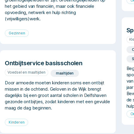
O
het gebied van financiën, maar ook financiele
opvoeding, netwerk en hulp richting
(vrijwilligers)werk.
Sp
Gezinnen
Kl
O
S
Ontbijtservice basisscholen
Beg
Voedsel en maaltijden
maaltijden
spo
van
Door armoede moeten kinderen soms een ontbijt
jaa
missen in de ochtend. Geloven in de Wijk brengt
Bew
dagelijks bij een groot aantal scholen in Delfshaven
de 
gezonde ontbijtjes, zodat kinderen met een gevulde
hul
maag de dag beginnen.
O
Kinderen