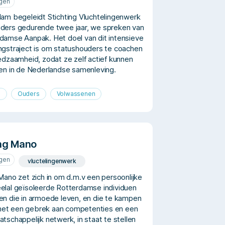
ngen
dam begeleidt Stichting Vluchtelingenwerk
ders gedurende twee jaar, we spreken van
damse Aanpak. Het doel van dit intensieve
ngstraject is om statushouders te coachen
redzaamheid, zodat ze zelf actief kunnen
ren in de Nederlandse samenleving.
n
Ouders
Volwassenen
ing Mano
ngen
vluctelingenwerk
 Mano zet zich in om d.m.v een persoonlijke
elal geïsoleerde Rotterdamse individuen
en die in armoede leven, en die te kampen
et een gebrek aan competenties en een
tschappelijk netwerk, in staat te stellen