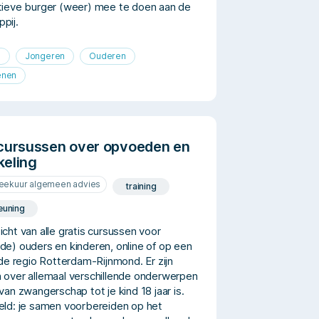
tieve burger (weer) mee te doen aan de
pij.
n
Jongeren
Ouderen
enen
 cursussen over opvoeden en
keling
reekuur algemeen advies
training
euning
cht van alle gratis cursussen voor
de) ouders en kinderen, online of op een
 de regio Rotterdam-Rijnmond. Er zijn
 over allemaal verschillende onderwerpen
van zwangerschap tot je kind 18 jaar is.
eld: je samen voorbereiden op het