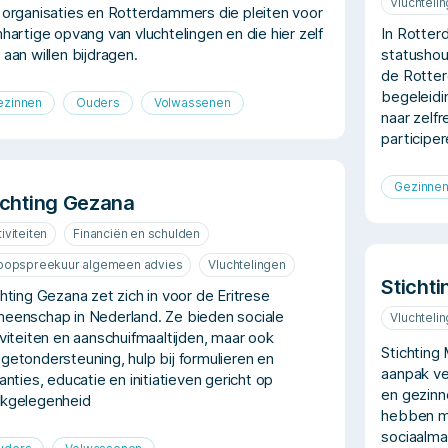
Vluchteli
 organisaties en Rotterdammers die pleiten voor
mhartige opvang van vluchtelingen en die hier zelf
In Rotter
 aan willen bijdragen.
statushou
de Rotter
begeleidi
ezinnen
Ouders
Volwassenen
naar zelf
participe
Gezinne
ichting Gezana
iviteiten
Financiën en schulden
loopspreekuur algemeen advies
Vluchtelingen
Sticht
chting Gezana zet zich in voor de Eritrese
eenschap in Nederland. Ze bieden sociale
Vluchteli
iviteiten en aanschuifmaaltijden, maar ook
Stichting
getondersteuning, hulp bij formulieren en
aanpak ve
tanties, educatie en initiatieven gericht op
en gezinn
kgelegenheid
hebben m
sociaalmaa