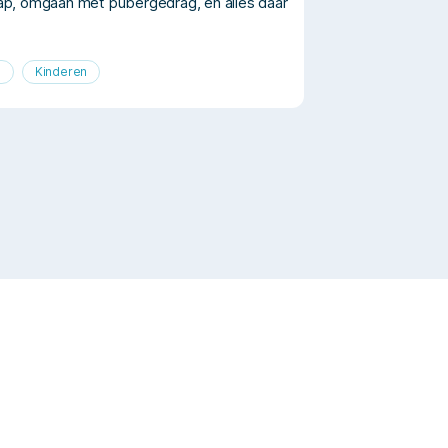
p, omgaan met pubergedrag, en alles daar
n
Kinderen