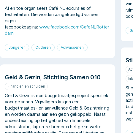
van
Af en toe organiseert Café NL excursies of
rui
festiviteiten. Die worden aangekondigd via een
ook
eigen
facebookpagina:
www.facebook.com/CafeNLRotter
G
dam
Jongeren
Ouderen
Volwassenen
St
Act
Geld & Gezin, Stichting Samen 010
In
Financiën en schulden
Sti
gem
Geld & Gezin is een budgetmaatjesproject specifiek
act
voor gezinnen. Vrijwilligers krijgen een
bud
budgetmaatjes- en aanvullende Geld & Gezintraining
ins
en worden daarna aan een gezin gekoppeld. Naast
wer
ondersteuning op het gebied van financiële
administratie, kijken ze breder in het gezin welke
groeimogelijkheden er zijn. Groeimogelijkheden op