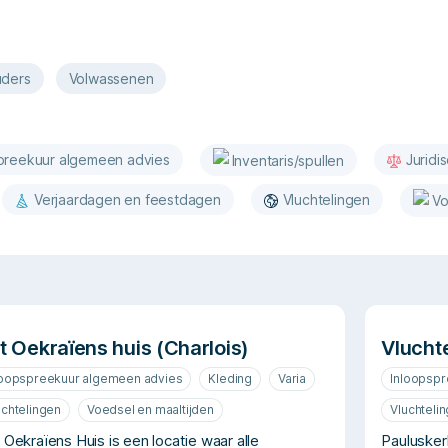
ders
Volwassenen
preekuur algemeen advies
Juridi
Inventaris/spullen
Verjaardagen en feestdagen
Vluchtelingen
Vo
t Oekraïens huis (Charlois)
Vlucht
loopspreekuur algemeen advies
Kleding
Varia
Inloopsp
uchtelingen
Voedsel en maaltijden
Vluchteli
 Oekraïens Huis is een locatie waar alle
Paulusker