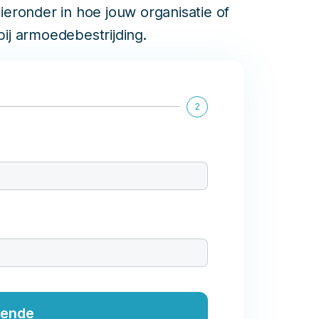
eronder in hoe jouw organisatie of
 bij armoedebestrijding.
2
gende