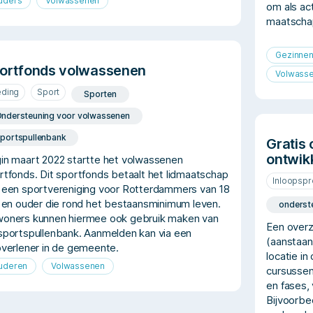
uders
Volwassenen
om als ac
maatschap
Gezinne
ortfonds volwassenen
Volwass
eding
Sport
Sporten
ndersteuning voor volwassenen
portspullenbank
Gratis
ontwik
in maart 2022 startte het volwassenen
rtfonds. Dit sportfonds betaalt het lidmaatschap
Inloopsp
 een sportvereniging voor Rotterdammers van 18
r en ouder die rond het bestaansminimum leven.
onderst
oners kunnen hiermee ook gebruik maken van
Een overzi
sportspullenbank. Aanmelden kan via een
(aanstaan
pverlener in de gemeente.
locatie in
uderen
Volwassenen
cursussen
en fases, 
Bijvoorbe