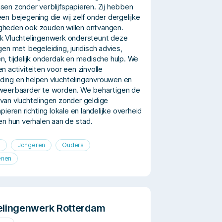
sen zonder verblijfspapieren. Zij hebben
en bejegening die wij zelf onder dergelijke
heden ook zouden willen ontvangen.
k Vluchtelingenwerk ondersteunt deze
gen met begeleiding, juridisch advies,
n, tijdelijk onderdak en medische hulp. We
n activiteiten voor een zinvolle
ing en helpen vluchtelingenvrouwen en
weerbaarder te worden. We behartigen de
van vluchtelingen zonder geldige
apieren richting lokale en landelijke overheid
len hun verhalen aan de stad.
n
Jongeren
Ouders
enen
elingenwerk Rotterdam