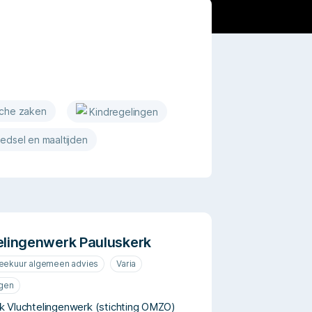
sche zaken
Kindregelingen
edsel en maaltijden
elingenwerk Pauluskerk
reekuur algemeen advies
Varia
ngen
k Vluchtelingenwerk (stichting OMZO)