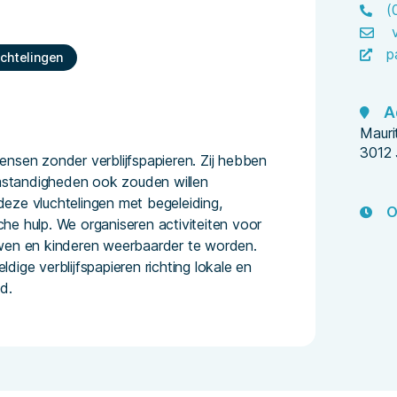
(
p
chtelingen
A
Mauri
3012
nsen zonder verblijfspapieren. Zij hebben
omstandigheden ook zouden willen
eze vluchtelingen met begeleiding,
O
sche hulp. We organiseren activiteiten voor
uwen en kinderen weerbaarder te worden.
ige verblijfspapieren richting lokale en
d.