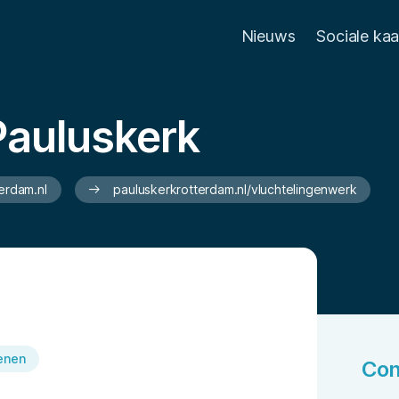
Nieuws
Sociale ka
Pauluskerk
erdam.nl
pauluskerkrotterdam.nl/vluchtelingenwerk
enen
Con