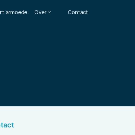
art armoede
Over
Contact
tact